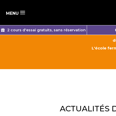
≡
MENU
2 cours d'essai gratuits, sans réservation
d
L'école ferm
ACTUALITÉS 