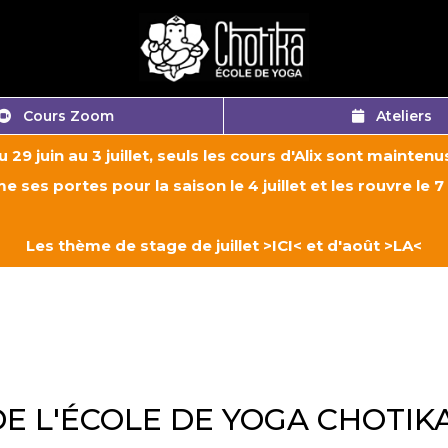
Cours Zoom
Ateliers
u 29 juin au 3 juillet, seuls les cours d'Alix sont maintenus
e ses portes pour la saison le 4 juillet et les rouvre l
Les thème de stage de juillet
>ICI<
et d'août
>LA<
DE L'ÉCOLE DE YOGA CHOTIK