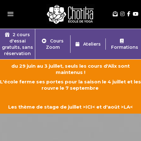
≡
2 cours
d'essai
Cours
Ateliers
gratuits, sans
Zoom
Formations
réservation
du 29 juin au 3 juillet, seuls les cours d'Alix sont
maintenus !
L'école ferme ses portes pour la saison le 4 juillet et les
rouvre le 7 septembre
Les thème de stage de juillet
>ICI<
et d'août
>LA<