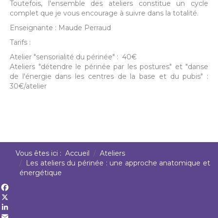
Toutefois, l'ensemble des ateliers constitue un cycle
complet que je vous encourage à suivre dans la totalité.
Enseignante : ​Maude Perraud
Tarifs :
Atelier "sensorialité du périnée" : 40€
Ateliers "détendre le périnée par les postures" et "danse
de l'énergie dans les centres de la base et du pubis" :
30€/atelier
Vous êtes ici :
Accueil
Ateliers
Les ateliers du périnée : une approche anatomique et
énergétique
Facebook
X
LinkedIn