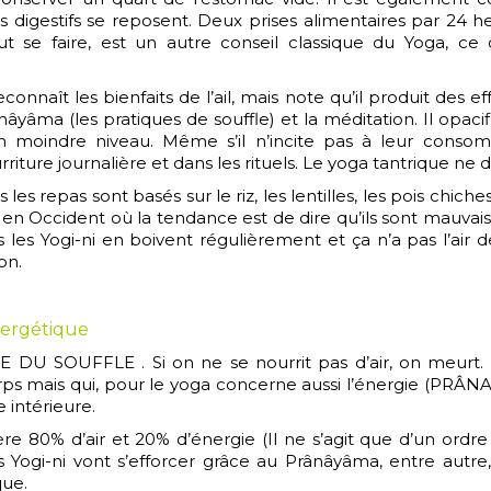
es digestifs se reposent. Deux prises alimentaires par 2
ut se faire, est un autre conseil classique du Yoga, ce
connaît les bienfaits de l’ail, mais note qu’il produit des e
yâma (les pratiques de souffle) et la méditation. Il opacifie
moindre niveau. Même s’il n’incite pas à leur consomm
riture journalière et dans les rituels. Le yoga tantrique ne d
 repas sont basés sur le riz, les lentilles, les pois chiches, l
n Occident où la tendance est de dire qu’ils sont mauvais p
s les Yogi-ni en boivent régulièrement et ça n’a pas l’air 
on.
nergétique
E DU SOUFFLE . Si on ne se nourrit pas d’air, on meurt. L’a
 mais qui, pour le yoga concerne aussi l’énergie (PRÂNA). Ain
e intérieure.
ère 80% d’air et 20% d’énergie (Il ne s’agit que d’un ordr
s Yogi-ni vont s’efforcer grâce au Prânâyâma, entre autre, 
que.