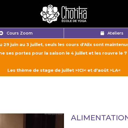
Cours Zoom
Ateliers
u 29 juin au 3 juillet, seuls les cours d'Alix sont maintenus
e ses portes pour la saison le 4 juillet et les rouvre l
Les thème de stage de juillet
>ICI<
et d'août
>LA<
ALIMENTATION 