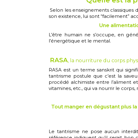
Quelle est la 
Selon les enseignements classiques du 
son existence, lui sont “facilement” ac
Une alimentatio
L’être humain ne s’occupe, en génér
l’énergétique et le mental.
RASA
, la nourriture du corps phy
RASA est un terme sanskrit qui signif
tantrisme postule que c’est la saveur
procédé alchimiste entre l’aliment et
vitamines, etc., qui va nourrir le corps,
Tout manger en dégustant plus la s
Le tantrisme ne pose aucun interd
référence indiquent qu’il serait bon