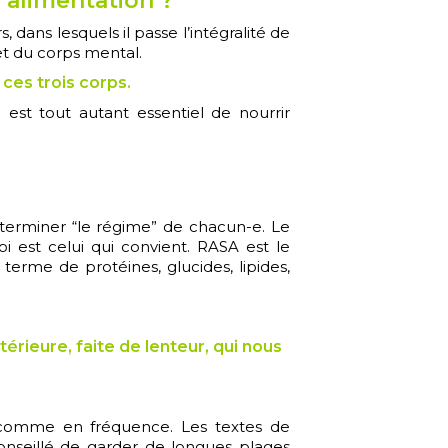
’alimentation ?
dans lesquels il passe l’intégralité de
 et du corps mental.
ces trois corps.
est tout autant essentiel de nourrir
éterminer “le régime” de chacun-e. Le
oi est celui qui convient. RASA est le
terme de protéines, glucides, lipides,
érieure, faite de lenteur, qui nous
 comme en fréquence. Les textes de
conseillé de garder de longues plages