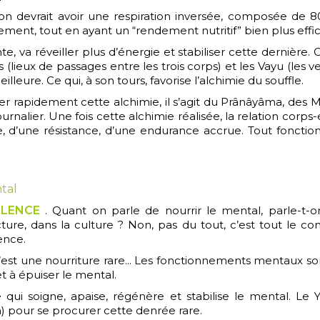
n devrait avoir une respiration inversée, composée de 
ment, tout en ayant un “rendement nutritif” bien plus effi
 va réveiller plus d’énergie et stabiliser cette dernière. C
s (lieux de passages entre les trois corps) et les Vayu (les
lleure. Ce qui, à son tours, favorise l’alchimie du souffle.
r rapidement cette alchimie, il s’agit du Prânâyâma, des M
rnalier. Une fois cette alchimie réalisée, la relation corps-
ce, d’une résistance, d’une endurance accrue. Tout fonctio
tal
ILENCE
. Quant on parle de nourrir le mental, parle-t-on
cture, dans la culture ? Non, pas du tout, c’est tout le con
ence.
’est une nourriture rare... Les fonctionnements mentaux so
 à épuiser le mental.
e qui soigne, apaise, régénère et stabilise le mental. L
) pour se procurer cette denrée rare.