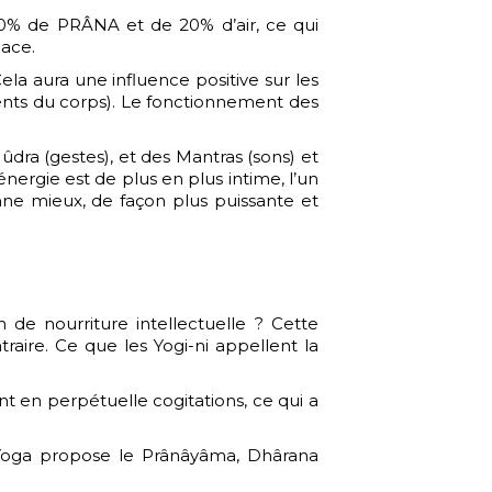
80% de PRÂNA et de 20% d’air, ce qui
cace.
ela aura une influence positive sur les
 vents du corps). Le fonctionnement des
ûdra (gestes), et des Mantras (sons) et
énergie est de plus en plus intime, l’un
nne mieux, de façon plus puissante et
 de nourriture intellectuelle ? Cette
traire. Ce que les Yogi-ni appellent la
nt en perpétuelle cogitations, ce qui a
e Yoga propose le Prânâyâma, Dhârana