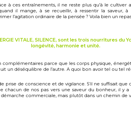
âce à ces entraînements, il ne reste plus qu’à le cultiver
uand il mange, à se recueillir, à ressentir la saveur, à 
r l’agitation ordinaire de la pensée ? Voila bien un repa
E VITALE, SILENCE, sont les trois nourritures du Yogi
longévité, harmonie et unité.
çon complémentaires parce que les corps physique, énergé
 un déséquilibre de l’autre. A quoi bon avoir tel ou tel r
e prise de conscience et de vigilance. S’il ne suffisait que 
ide chacun de nos pas vers une saveur du bonheur, il y a b
e démarche commerciale, mais plutôt dans un chemin de vie 