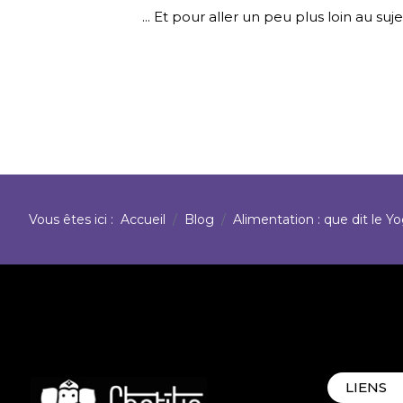
... Et pour aller un peu plus loin au suj
Vous êtes ici :
Accueil
Blog
Alimentation : que dit le Y
LIENS