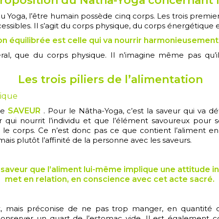
proposition du Nâtha-Yoga concernant l
Yoga, l’être humain possède cinq corps. Les trois premiers, 
cessibles. Il s’agit du corps physique, du corps énergétique
n équilibrée est celle qui va nourrir harmonieusement 
al, que du corps physique. Il n’imagine même pas qu’il 
Les trois piliers de l’alimentation
sique
ie
SAVEUR
.
Pour le Nâtha-Yoga, c’est la saveur qui va d
 qui nourrit l’individu et que l’élément savoureux pour s
 le corps. Ce n’est donc pas ce que contient l’aliment en 
 mais plutôt l’affinité de la personne avec les saveurs.
aveur que l’aliment lui-même implique une attitude int
met en relation, en conscience avec cet acte sacré.
it, mais préconise de ne pas trop manger, en quantité
 conserver un quart de l’estomac vide. Il est également 