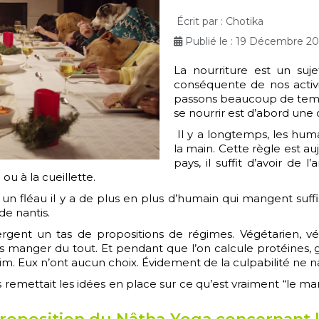
Écrit par :
Chotika
Publié le : 19 Décembre 2
La nourriture est un suje
conséquente de nos acti
passons beaucoup de temps
se nourrir est d’abord une
Il y a longtemps, les huma
la main. Cette règle est a
pays, il suffit d’avoir de
ou à la cueillette.
un fléau il y a de plus en plus d’humain qui mangent suffi
de nantis.
nt un tas de propositions de régimes. Végétarien, végét
us manger du tout. Et pendant que l’on calcule protéines, gl
im. Eux n’ont aucun choix. Évidement de la culpabilité ne n
 remettait les idées en place sur ce qu’est vraiment “le mang